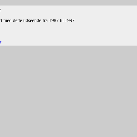
:
ft med dette udseende fra 1987 til 1997
r