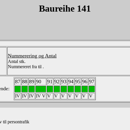
Baureihe 141
Nummerering og Antal
Antal stk.
Nummereret fra til .
87
88
89
90
91
92
93
94
95
96
97
eende:
IV
IV
IV
IV V
V
V
V
V
V
V
V
 til persontrafik