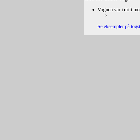
Vognen var i drift med
Se eksempler på tog